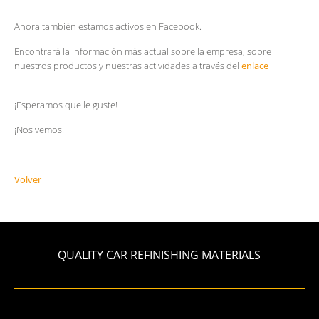
Ahora también estamos activos en Facebook.
Encontrará la información más actual sobre la empresa, sobre
nuestros productos y nuestras actividades a través del
enlace
¡Esperamos que le guste!
¡Nos vemos!
Volver
QUALITY CAR REFINISHING MATERIALS