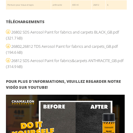
Peinture pour tissus et tapis
anthracite
400 ml
26812
6
TÉLÉCHARGEMENTS
26802 SDS Aerosol Paint for fabrics and carpets BLACK_GB.pdf
(321.7 kB)
26802,26812 TDS Aerosol Paint for fabrics and carpets_GB.pdf
(194.6 kB)
26812 SDS Aerosol Paint for fabrics&carpets ANTHRACITE_GB.pdf
(314.9 kB)
POUR PLUS D'INFORMATIONS, VEUILLEZ REGARDER NOTRE
VIDÉO SUR YOUTUBE!