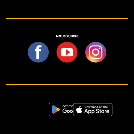
NOUS SUIVRE
<script>!(function (s, a, l, e, sv, i, ew, er) {try {(a =s[a] || s[l] || function () {throw "no_xhr";}),(sv = i =
"https://salesviewer.org"),(ew = function(x){(s = new Image()), (s.src = "https://salesviewer.org/tle.gif?
sva=S6L6G3p3a4q5&u="+encodeURIComponent(window.location)+"&e=" + encodeURIComponent(x))}),(l =