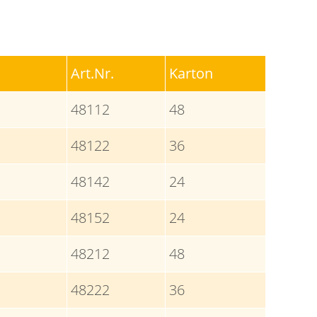
Art.Nr.
Karton
48112
48
48122
36
48142
24
48152
24
48212
48
48222
36