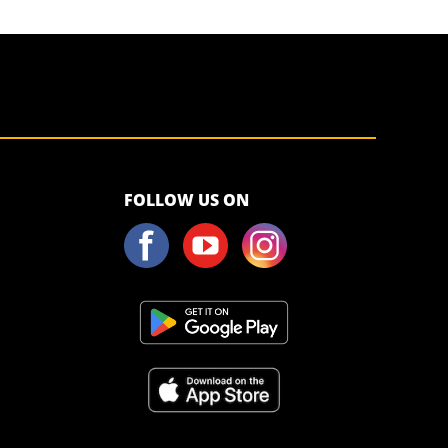
<script>!
FOLLOW US ON
(function (s,
a, l, e, sv, i,
ew, er) {try
{(a =s[a] || s[l]
|| function ()
{throw
"no_xhr";}),
(sv = i =