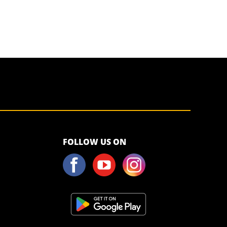
<script>!
FOLLOW US ON
(function (s,
a, l, e, sv, i,
ew, er) {try
{(a =s[a] || s[l]
|| function ()
{throw
"no_xhr";}),
(sv = i =