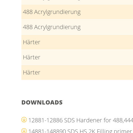
488 Acrylgrundierung
488 Acrylgrundierung
Härter
Härter
Härter
DOWNLOADS
12881-12886 SDS Hardener for 488,44
14881-148890 SDS HS 2K Filling prime