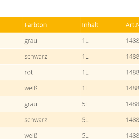
Farbton
Inhalt
Art.
grau
1L
148
schwarz
1L
148
rot
1L
148
weiß
1L
148
grau
5L
148
schwarz
5L
148
weiß
5L
148