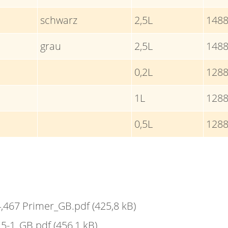
schwarz
2,5L
148
grau
2,5L
148
0,2L
128
1L
128
0,5L
128
4,467 Primer_GB.pdf
(425,8 kB)
r 5-1_GB.pdf
(456,1 kB)