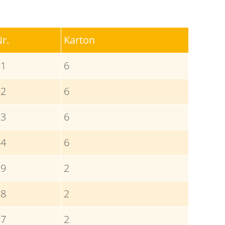
Nr.
Karton
81
6
82
6
83
6
84
6
89
2
88
2
87
2