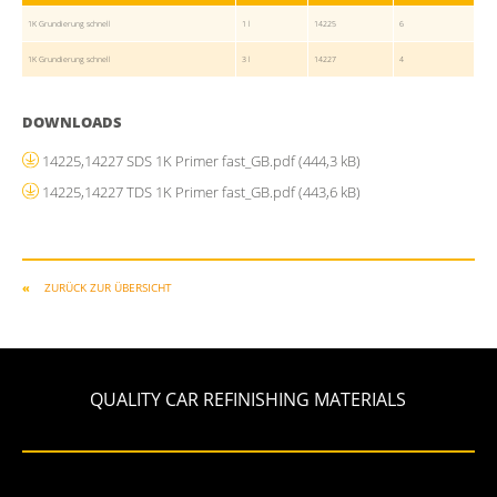
1K Grundierung schnell
1 l
14225
6
1K Grundierung schnell
3 l
14227
4
DOWNLOADS
14225,14227 SDS 1K Primer fast_GB.pdf
(444,3 kB)
14225,14227 TDS 1K Primer fast_GB.pdf
(443,6 kB)
ZURÜCK ZUR ÜBERSICHT
QUALITY CAR REFINISHING MATERIALS