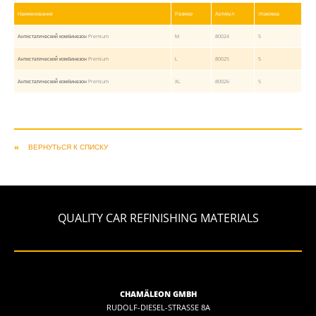
Наименование
Размер
Артикул
Упаковка
Антистатический комбинезон Premium
M
80024
5
Антистатический комбинезон Premium
L
80025
5
Антистатический комбинезон Premium
XL
80026
5
ВЕРНУТЬСЯ К СПИСКУ
QUALITY CAR REFINISHING MATERIALS
CHAMÄLEON GMBH
RUDOLF-DIESEL-STRASSE 8A