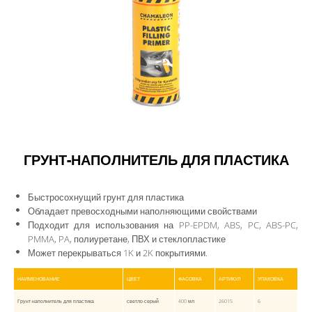
АВТОКОСМЕТИКА
РАСХОДНЫЕ МАТЕРИАЛЫ
CHAM.PROTECT
КАТАЛОГ
СКАЧАТЬ
ГРУНТ-НАПОЛНИТЕЛЬ ДЛЯ ПЛАСТИКА
КОНТАКТЫ
ЛИЧНЫЙ КАБИНЕТ
Быстросохнущий грунт для пластика
Обладает превосходными наполняющими свойствами
Подходит для использования на PP-EPDM, ABS, PC, ABS-PC,
PMMA, PA, полиуретане, ПВХ и стеклопластике
Может перекрываться 1K и 2K покрытиями.
НАИМЕНОВАНИЕ
ЦВЕТ
ФАСОВКА
АРТИКУЛ
УПАКОВКА
Грунт-наполнитель для пластика
светло-серый
400 мл
26015
6