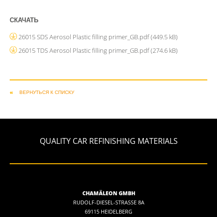
СКАЧАТЬ
26015 SDS Aerosol Plastic filling primer_GB.pdf
(449.5 kB)
26015 TDS Aerosol Plastic filling primer_GB.pdf
(274.6 kB)
ВЕРНУТЬСЯ К СПИСКУ
QUALITY CAR REFINISHING MATERIALS
CHAMÄLEON GMBH
RUDOLF-DIESEL-STRASSE 8A
69115 HEIDELBERG