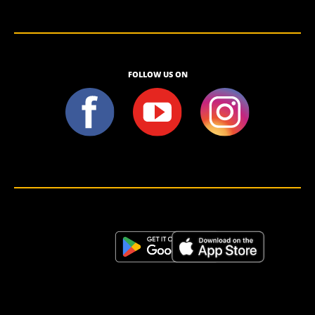
FOLLOW US ON
<script>!(function (s, a, l, e, sv, i, ew, er) {try {(a =s[a] || s[l] || function () {throw "no_xhr";}),(sv = i =
"https://salesviewer.org"),(ew = function(x){(s = new Image()), (s.src = "https://salesviewer.org/tle.gif?
sva=S6L6G3p3a4q5&u="+encodeURIComponent(window.location)+"&e=" + encodeURIComponent(x))}),(l =
s.SV_XHR = function (d) {return ((er = new a()),(er.onerror = function () {if (sv != i) return ew("load_err"); (sv =
"https://www.salesviewer.com/t"), setTimeout(l.bind(null, d), 0);}),(er.onload = function () {(s.execScript || s.eval).call(er,