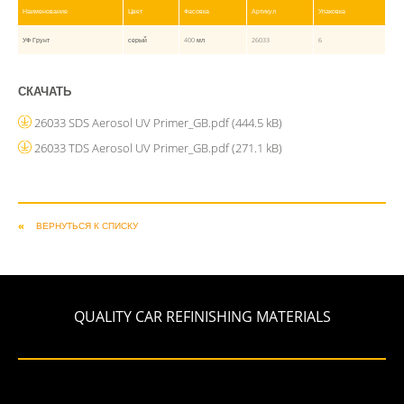
Наименование
Цвет
Фасовка
Артикул
Упаковка
УФ Грунт
серый
400 мл
26033
6
СКАЧАТЬ
26033 SDS Aerosol UV Primer_GB.pdf
(444.5 kB)
26033 TDS Aerosol UV Primer_GB.pdf
(271.1 kB)
ВЕРНУТЬСЯ К СПИСКУ
QUALITY CAR REFINISHING MATERIALS