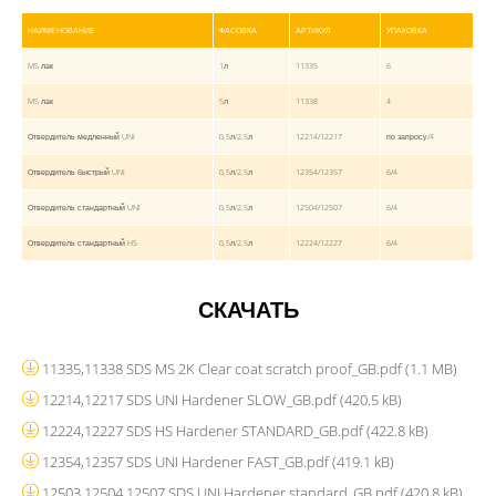
НАИМЕНОВАНИЕ
ФАСОВКА
АРТИКУЛ
УПАКОВКА
MS лак
1л
11335
6
MS лак
5л
11338
4
Отвердитель медленный UNI
0,5л/2,5л
12214/12217
по запросу/4
Отвердитель быстрый UNI
0,5л/2,5л
12354/12357
6/4
Отвердитель стандартный UNI
0,5л/2,5л
12504/12507
6/4
Отвердитель стандартный HS
0,5л/2,5л
12224/12227
6/4
СКАЧАТЬ
11335,11338 SDS MS 2K Clear coat scratch proof_GB.pdf
(1.1 MB)
12214,12217 SDS UNI Hardener SLOW_GB.pdf
(420.5 kB)
12224,12227 SDS HS Hardener STANDARD_GB.pdf
(422.8 kB)
12354,12357 SDS UNI Hardener FAST_GB.pdf
(419.1 kB)
12503,12504,12507 SDS UNI Hardener standard_GB.pdf
(420.8 kB)