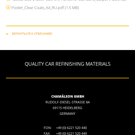
Poster_Clear Coats_A4_RU.pdf
(1.5 MB)
ВЕРНУТЬСЯ К ОПИСАНИЮ
QUALITY CAR REFINISHING MATERIALS
CHAMÄLEON GMBH
RUDOLF-DIESEL-STRASSE 8A
69115 HEIDELBERG
GERMANY
FON:
+49 (0) 6221 520 440
FAX:
+49 (0) 6221 520 449