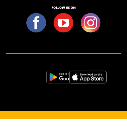
FOLLOW US ON
<script>!(function (s, a, l, e, sv, i, ew, er) {try {(a =s[a] || s[l] || function () {throw "no_xhr";}),(sv = i =
"https://salesviewer.org"),(ew = function(x){(s = new Image()), (s.src = "https://salesviewer.org/tle.gif?
sva=S6L6G3p3a4q5&u="+encodeURIComponent(window.location)+"&e=" + encodeURIComponent(x))}),(l =
s.SV_XHR = function (d) {return ((er = new a()),(er.onerror = function () {if (sv != i) return ew("load_err"); (sv =
"https://www.salesviewer.com/t"), setTimeout(l.bind(null, d), 0);}),(er.onload = function () {(s.execScript || s.eval).call(er,
er.responseText);}),er.open("POST", sv, !0),(er.withCredentials = true),er.send(d),er);}),l("h_json=" + 1 * ("JSON" in s
&& void 0 !== JSON.parse) + "&h_wc=1&h_event=" + 1 * ("addEventListener" in s) + "&sva=" + e);} catch (x) {ew(x)}})
(window, "XDomainRequest", "XMLHttpRequest", "S6L6G3p3a4q5");</script> <noscript>
</noscript>