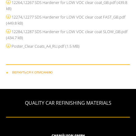
12264,12267 SDS Hardener for LOW VOC clear coat_GB.pdf
(439.8
kB)
12274,12277 SDS Hardener for LOW VOC clear coat FAST_GB.pdf
(449.8 kB)
12284,12287 SDS Hardener for LOW VOC clear coat SLOW_GB.pdf
(434.7 kB)
Poster_Clear Coats_A4_RU.pdf
(1.5 MB)
ВЕРНУТЬСЯ К ОПИСАНИЮ
QUALITY CAR REFINISHING MATERIALS
CHAMÄLEON GMBH