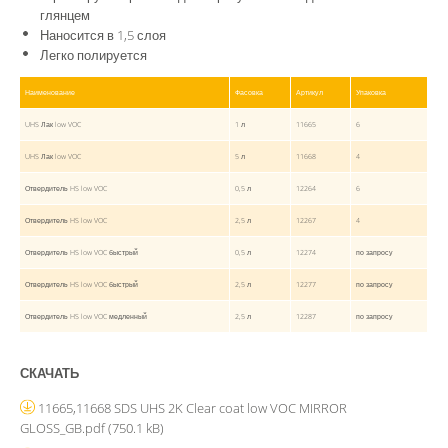
глянцем
Наносится в 1,5 слоя
Легко полируется
Наименование
Фасовка
Артикул
Упаковка
UHS Лак low VOC
1 л
11665
6
UHS Лак low VOC
5 л
11668
4
Отвердитель HS low VOC
0,5 л
12264
6
Отвердитель HS low VOC
2,5 л
12267
4
Отвердитель HS low VOC быстрый
0,5 л
12274
по запросу
Отвердитель HS low VOC быстрый
2,5 л
12277
по запросу
Отвердитель HS low VOC медленный
2,5 л
12287
по запросу
СКАЧАТЬ
11665,11668 SDS UHS 2K Clear coat low VOC MIRROR
GLOSS_GB.pdf
(750.1 kB)