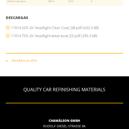
2K Barniz para faros
200 ml
11014
6
DESCARGAS
11014 SDS 2K Headlight Clear Coat_GB.pdf
(432.5 kB)
11014 TDS 2K Headlight сlear сoat_ES.pdf
(295.3 kB)
VOLVER A LA LISTA
QUALITY CAR REFINISHING MATERIALS
CHAMÄLEON GMBH
RUDOLF-DIESEL-STRASSE 8A