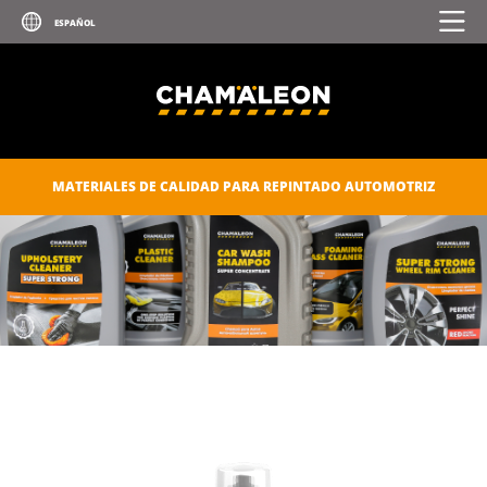
PREMIUM
RECUBRIMIENTO CON ZINC Y
ALUMINIO
REMOVEDOR DE PINTURAS
REMOVEDOR DE SILICONA
MATERIALES DE CALIDAD PARA REPINTADO AUTOMOTRIZ
SOLVENTE RETOQUE
SPRAY EFECTO CROMADO
PULIDO
SELLADORES Y PEGAMENTOS
CUIDADO AUTOMOTRIZ
CONSUMIBLES