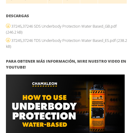
DESCARGAS
37245,37246 SDS Underbody Protection Water Based_GB.pdf
(246.2 kB)
37245,37246 TDS Underbody Protection Water Based_ES.pdf
(238.2
kB)
PARA OBTENER MÁS INFORMACIÓN, MIRE NUESTRO VIDEO EN
YOUTUBE!