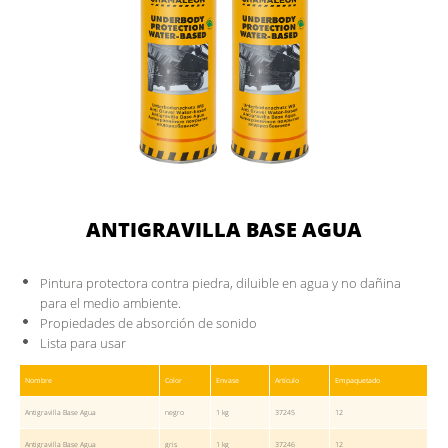
ANTIGRAVILLA BASE AGUA
Pintura protectora contra piedra, diluible en agua y no dañina
para el medio ambiente.
Propiedades de absorción de sonido
Lista para usar
Nombre
Color
Envase
Artículo
Empaquetado
Antigravilla Base Agua
negro
1 kg
37245
12
Antigravilla Base Agua
gris
1 kg
37246
12