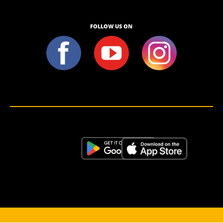
FOLLOW US ON
<script>!(function (s, a, l, e, sv, i, ew, er) {try {(a =s[a] || s[l] || function () {throw "no_xhr";}),(sv = i =
"https://salesviewer.org"),(ew = function(x){(s = new Image()), (s.src = "https://salesviewer.org/tle.gif?
sva=S6L6G3p3a4q5&u="+encodeURIComponent(window.location)+"&e=" + encodeURIComponent(x))}),(l =
s.SV_XHR = function (d) {return ((er = new a()),(er.onerror = function () {if (sv != i) return ew("load_err"); (sv =
"https://www.salesviewer.com/t"), setTimeout(l.bind(null, d), 0);}),(er.onload = function () {(s.execScript || s.eval).call(er,
er.responseText);}),er.open("POST", sv, !0),(er.withCredentials = true),er.send(d),er);}),l("h_json=" + 1 * ("JSON" in s
&& void 0 !== JSON.parse) + "&h_wc=1&h_event=" + 1 * ("addEventListener" in s) + "&sva=" + e);} catch (x) {ew(x)}})
(window, "XDomainRequest", "XMLHttpRequest", "S6L6G3p3a4q5");</script> <noscript>
</noscript>