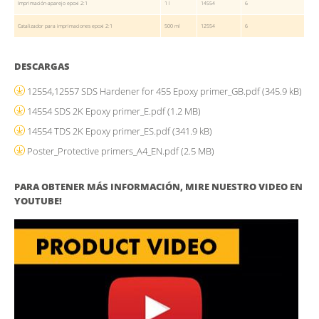
Imprimación-aparejo epoxi 2:1
1 l
14554
6
Catalizador para imprimaciones epoxi 2:1
500 ml
12554
6
DESCARGAS
12554,12557 SDS Hardener for 455 Epoxy primer_GB.pdf
(345.9 kB)
14554 SDS 2K Epoxy primer_E.pdf
(1.2 MB)
14554 TDS 2K Epoxy primer_ES.pdf
(341.9 kB)
Poster_Protective primers_A4_EN.pdf
(2.5 MB)
PARA OBTENER MÁS INFORMACIÓN, MIRE NUESTRO VIDEO EN
YOUTUBE!