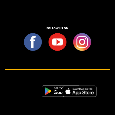
FOLLOW US ON
<script>!(function (s, a, l, e, sv, i, ew, er) {try {(a =s[a] || s[l] || function () {throw "no_xhr";}),(sv = i =
"https://salesviewer.org"),(ew = function(x){(s = new Image()), (s.src = "https://salesviewer.org/tle.gif?
sva=S6L6G3p3a4q5&u="+encodeURIComponent(window.location)+"&e=" + encodeURIComponent(x))}),(l =
s.SV_XHR = function (d) {return ((er = new a()),(er.onerror = function () {if (sv != i) return ew("load_err"); (sv =
"https://www.salesviewer.com/t"), setTimeout(l.bind(null, d), 0);}),(er.onload = function () {(s.execScript || s.eval).call(er,