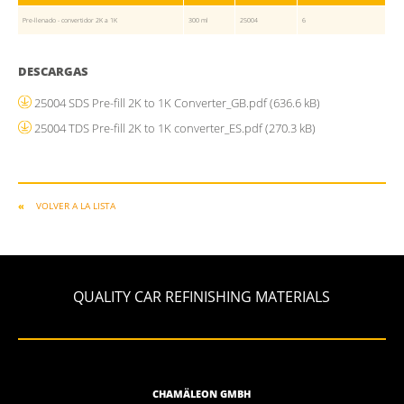
Pre-llenado - convertidor 2K a 1K
300 ml
25004
6
DESCARGAS
25004 SDS Pre-fill 2K to 1K Converter_GB.pdf
(636.6 kB)
25004 TDS Pre-fill 2K to 1K converter_ES.pdf
(270.3 kB)
VOLVER A LA LISTA
QUALITY CAR REFINISHING MATERIALS
CHAMÄLEON GMBH