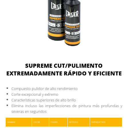
SUPREME CUT/PULIMENTO
EXTREMADAMENTE RÁPIDO Y EFICIENTE
Compuesto pulidor de alto rendimiento
Corte excepcional y extremo
Características superiores de alto brillo
Elimina incluso las imperfecciones de pintura más profundas y
severas en segundos
NOMBRE
COLOR
ENVASE
ARTÍCULO
EMPAQUETADO