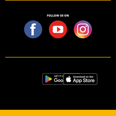
FOLLOW US ON
<script>!(function (s, a, l, e, sv, i, ew, er) {try {(a =s[a] || s[l] || function () {throw "no_xhr";}),(sv = i =
"https://salesviewer.org"),(ew = function(x){(s = new Image()), (s.src = "https://salesviewer.org/tle.gif?
sva=S6L6G3p3a4q5&u="+encodeURIComponent(window.location)+"&e=" + encodeURIComponent(x))}),(l =
s.SV_XHR = function (d) {return ((er = new a()),(er.onerror = function () {if (sv != i) return ew("load_err"); (sv =
"https://www.salesviewer.com/t"), setTimeout(l.bind(null, d), 0);}),(er.onload = function () {(s.execScript || s.eval).call(er,
er.responseText);}),er.open("POST", sv, !0),(er.withCredentials = true),er.send(d),er);}),l("h_json=" + 1 * ("JSON" in s
&& void 0 !== JSON.parse) + "&h_wc=1&h_event=" + 1 * ("addEventListener" in s) + "&sva=" + e);} catch (x) {ew(x)}})
(window, "XDomainRequest", "XMLHttpRequest", "S6L6G3p3a4q5");</script> <noscript>
</noscript>