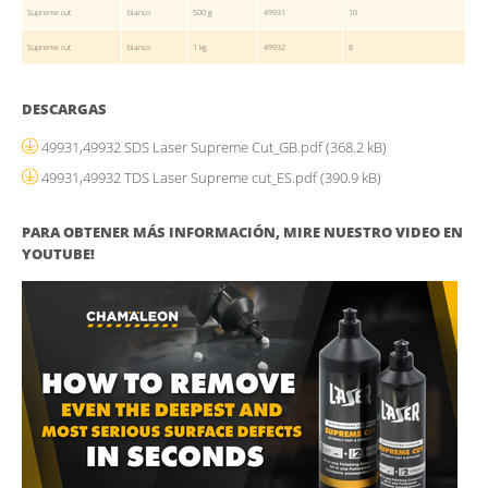
Supreme cut
blanco
500 g
49931
10
Supreme cut
blanco
1 kg
49932
8
DESCARGAS
49931,49932 SDS Laser Supreme Cut_GB.pdf
(368.2 kB)
49931,49932 TDS Laser Supreme cut_ES.pdf
(390.9 kB)
PARA OBTENER MÁS INFORMACIÓN, MIRE NUESTRO VIDEO EN
YOUTUBE!