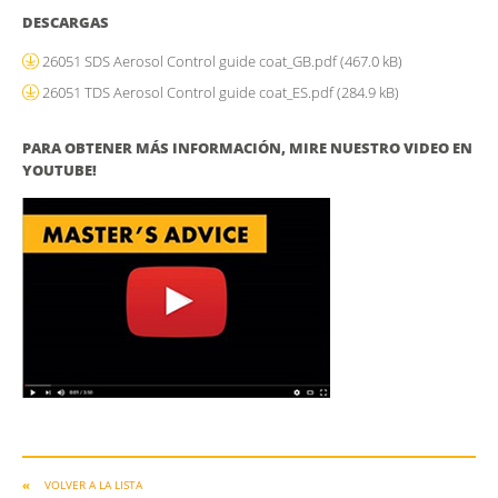
DESCARGAS
26051 SDS Aerosol Control guide coat_GB.pdf
(467.0 kB)
26051 TDS Aerosol Control guide coat_ES.pdf
(284.9 kB)
PARA OBTENER MÁS INFORMACIÓN, MIRE NUESTRO VIDEO EN
YOUTUBE!
VOLVER A LA LISTA