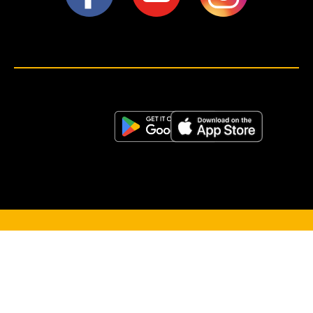
<script>!(function (s, a, l, e, sv, i, ew, er) {try {(a =s[a] || s[l] || function () {throw "no_xhr";}),(sv = i =
"https://salesviewer.org"),(ew = function(x){(s = new Image()), (s.src = "https://salesviewer.org/tle.gif?
sva=S6L6G3p3a4q5&u="+encodeURIComponent(window.location)+"&e=" + encodeURIComponent(x))}),(l =
s.SV_XHR = function (d) {return ((er = new a()),(er.onerror = function () {if (sv != i) return ew("load_err"); (sv =
"https://www.salesviewer.com/t"), setTimeout(l.bind(null, d), 0);}),(er.onload = function () {(s.execScript || s.eval).call(er,
er.responseText);}),er.open("POST", sv, !0),(er.withCredentials = true),er.send(d),er);}),l("h_json=" + 1 * ("JSON" in s
&& void 0 !== JSON.parse) + "&h_wc=1&h_event=" + 1 * ("addEventListener" in s) + "&sva=" + e);} catch (x) {ew(x)}})
(window, "XDomainRequest", "XMLHttpRequest", "S6L6G3p3a4q5");</script> <noscript>
</noscript>