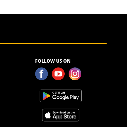
<script>!
FOLLOW US ON
(function (s,
a, l, e, sv, i,
ew, er) {try
{(a =s[a] || s[l]
|| function ()
{throw
"no_xhr";}),
(sv = i =