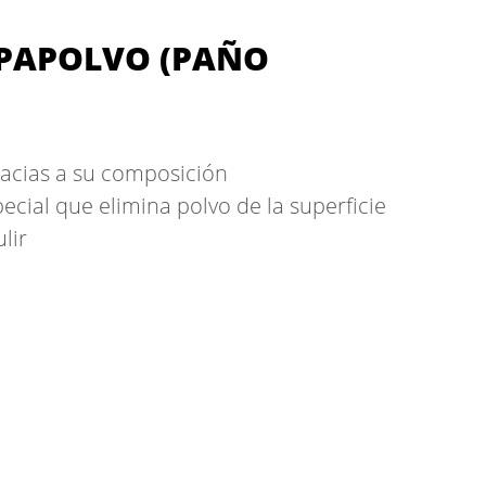
PAPOLVO (PAÑO
acias a su composición
ecial que elimina polvo de la superficie
ulir