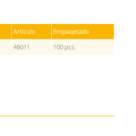
Artículo
Empaqetado
48011
100 pcs.