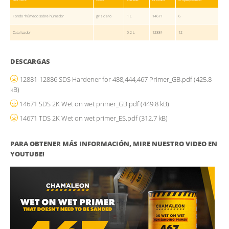
Fondo "húmedo sobre húmedo"
gris claro
1 L
14671
6
Catalizador
0,2 L
12884
12
DESCARGAS
12881-12886 SDS Hardener for 488,444,467 Primer_GB.pdf
(425.8
kB)
14671 SDS 2K Wet on wet primer_GB.pdf
(449.8 kB)
14671 TDS 2K Wet on wet primer_ES.pdf
(312.7 kB)
PARA OBTENER MÁS INFORMACIÓN, MIRE NUESTRO VIDEO EN
YOUTUBE!