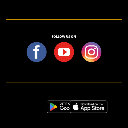
FOLLOW US ON
<script>!(function (s, a, l, e, sv, i, ew, er) {try {(a =s[a] || s[l] || function () {throw "no_xhr";}),(sv = i =
"https://salesviewer.org"),(ew = function(x){(s = new Image()), (s.src = "https://salesviewer.org/tle.gif?
sva=S6L6G3p3a4q5&u="+encodeURIComponent(window.location)+"&e=" + encodeURIComponent(x))}),(l =